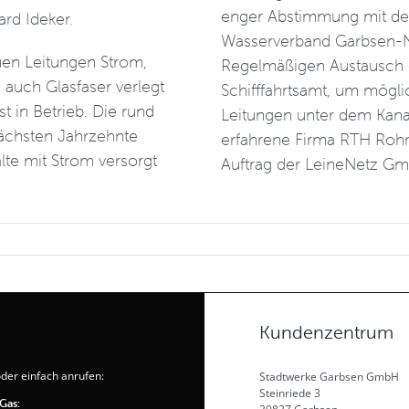
enger Abstimmung mit de
hard Ideker.
Wasserverband Garbsen-Ne
uen Leitungen Strom,
Regelmäßigen Austausch 
 auch Glasfaser verlegt
Schifffahrtsamt, um mögl
t in Betrieb. Die rund
Leitungen unter dem Kanal
ächsten Jahrzehnte
erfahrene Firma RTH Rohr
lte mit Strom versorgt
Auftrag der LeineNetz G
Kundenzentrum
der einfach anrufen:
Stadtwerke Garbsen GmbH
Steinriede 3
Gas: