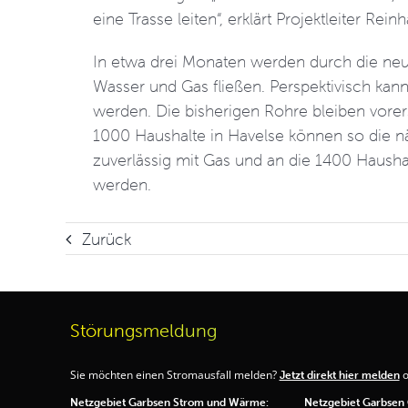
eine Trasse leiten“, erklärt Projektleiter Rein
In etwa drei Monaten werden durch die ne
Wasser und Gas fließen. Perspektivisch kann
werden. Die bisherigen Rohre bleiben vorers
1000 Haushalte in Havelse können so die n
zuverlässig mit Gas und an die 1400 Hausha
werden.
Zurück
Störungsmeldung
Sie möchten einen Stromausfall melden?
o
Jetzt direkt hier melden
Netzgebiet Garbsen Strom und Wärme:
Netzgebiet Garbsen 