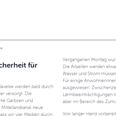
se
Vergangenen Montag wurd
herheit für
Die Arbeiten werden etwa
Wasser und Strom müssen i
Für einige Anwohnerinne
Havelse werden bald durch
ausgewiesen. Zwischenzei
er versorgt. Die
Lärmbeeinträchtigungen k
rke Garbsen und
aber im Bereich des Zumut
m Mittellandkanal neue
Von langer Hand vorbereit
dass wir vier Medien durch