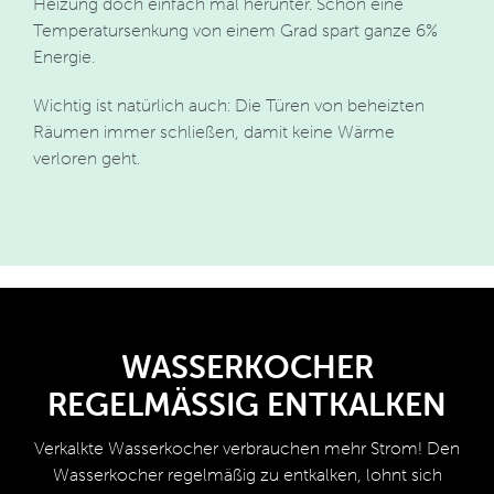
Heizung doch einfach mal herunter. Schon eine
Temperatursenkung von einem Grad spart ganze 6%
Energie.
Wichtig ist natürlich auch: Die Türen von beheizten
Räumen immer schließen, damit keine Wärme
verloren geht.
WASSERKOCHER
REGELMÄSSIG ENTKALKEN
Verkalkte Wasserkocher verbrauchen mehr Strom! Den
Wasserkocher regelmäßig zu entkalken, lohnt sich