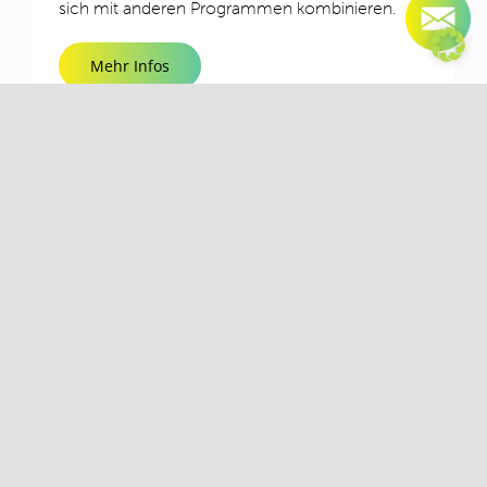
sich mit anderen Programmen kombinieren.
Mehr Infos
Einspeisevergütung der
Bundesnetzagentur
Wer Strom aus Sonnenenergie ins Netz
einspeist, wird belohnt! Die Bundesnetzagentur
legt regelmäßig attraktive Vergütungssätze fest
– je nach Größe und Inbetriebnahmezeitpunkt
Ihrer Anlage.
Mehr Infos