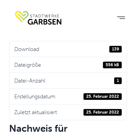
Zum
Inhalt
springen
Download
139
Dateigröße
556 kB
Datei-Anzahl
1
Erstellungsdatum
25. Februar 2022
Zuletzt aktualisiert
25. Februar 2022
Nachweis für