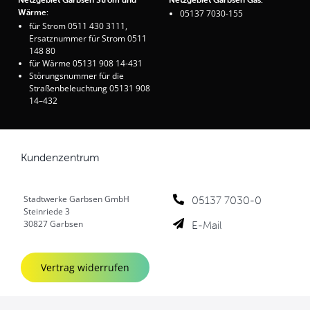
Wärme:
05137 7030-155
für Strom 0511 430 3111,
Ersatznummer für Strom 0511
148 80
für Wärme 05131 908 14-431
Störungsnummer für die
Straßenbeleuchtung 05131 908
14–432
Kundenzentrum
Stadtwerke Garbsen GmbH
05137 7030-0
Steinriede 3
E-Mail
30827 Garbsen
Vertrag widerrufen