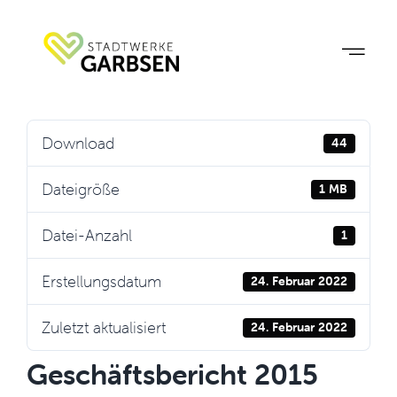
Zum
Inhalt
springen
Download
44
Dateigröße
1 MB
Datei-Anzahl
1
Erstellungsdatum
24. Februar 2022
Zuletzt aktualisiert
24. Februar 2022
Geschäftsbericht 2015