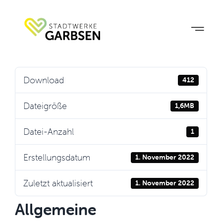
Zum
Inhalt
springen
Download
412
Dateigröße
1,6MB
Datei-Anzahl
1
Erstellungsdatum
1. November 2022
Zuletzt aktualisiert
1. November 2022
Allgemeine